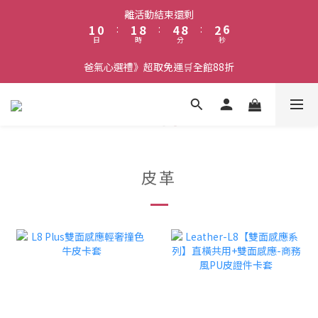
6
2
1
2
9
5
9
3
離活動結束還剩
5
1
0
:
1
8
:
4
8
:
2
日
時
分
秒
4
0
0
7
3
7
1
3
6
2
6
0
爸氣心選禮》超取免運🛒全館88折
2
5
1
5
1
4
0
4
0
3
3
2
2
1
1
0
0
皮革