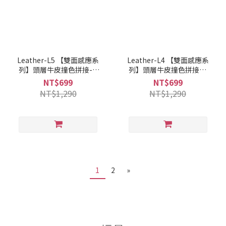
Leather-L5 【雙面感應系
Leather-L4 【雙面感應系
列】頭層牛皮撞色拼接-B
列】頭層牛皮撞色拼接-A
款 焦糖牛奶/直式
款 藍白海軍
NT$699
NT$699
NT$1,290
NT$1,290
1
2
»