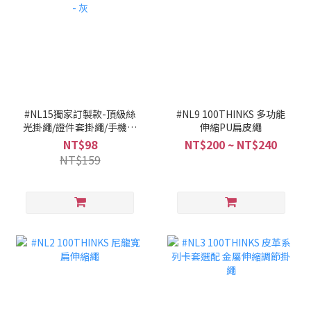
#NL15獨家訂製款-頂級絲
#NL9 100THINKS 多功能
光掛繩/證件套掛繩/手機掛
伸縮PU扁皮繩
繩 - 灰
NT$98
NT$200 ~ NT$240
NT$159