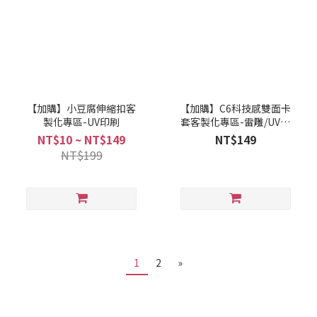
【加購】小豆腐伸縮扣客
【加購】C6科技感雙面卡
製化專區-UV印刷
套客製化專區-雷雕/UV印
刷
NT$10 ~ NT$149
NT$149
NT$199
1
2
»