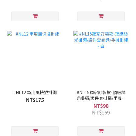
#NL12 軍用風快插掛繩
#NL15獨家訂製款-頂級絲
光掛繩/證件套掛繩/手機掛
NT$175
繩 - 白
NT$98
NT$159