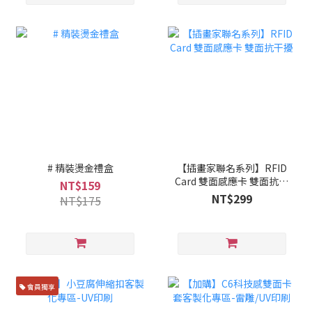
# 精裝燙金禮盒
【插畫家聯名系列】RFID
Card 雙面感應卡 雙面抗干
NT$159
擾
NT$299
NT$175
會員獨享