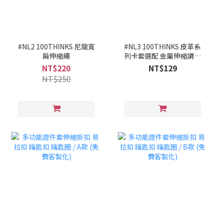
#NL2 100THINKS 尼龍寬
#NL3 100THINKS 皮革系
扁伸縮繩
列卡套選配 金屬伸縮調節
掛繩
NT$220
NT$129
NT$250