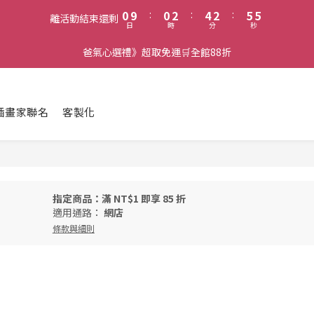
1
1
3
5
3
6
6
0
9
:
0
2
:
4
2
:
5
5
離活動結束還剩
日
時
分
秒
8
1
3
1
4
4
7
0
2
0
3
3
爸氣心選禮》超取免運🛒全館88折
6
1
2
2
5
0
1
1
4
0
0
3
插畫家聯名
客製化
2
1
0
指定商品：滿 NT$1 即享 85 折
適用通路：
網店
條款與細則