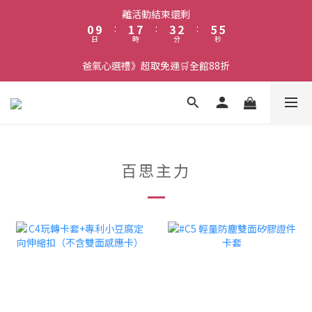
6
1
2
8
4
3
6
離活動結束還剩
5
0
9
:
1
7
:
3
2
:
5
4
日
時
分
秒
8
0
6
2
1
4
3
7
5
1
0
3
爸氣心選禮》超取免運🛒全館88折
2
6
4
0
2
1
5
3
1
0
4
2
0
3
1
2
0
1
0
百思主力