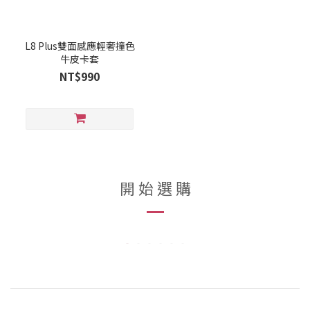
L8 Plus雙面感應輕奢撞色
牛皮卡套
NT$990
開 始 選 購