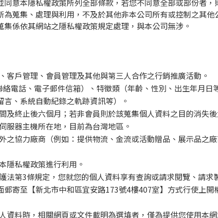
並同意本隱私權政策所列全部條款，若您不同意全部或部份者，
所為蒐集、處理與利用，不及於其他非本公司所有或控制之其他
蒐集係依其網站之隱私權政策規定處理，與本公司無涉。
、客戶管理、會員管理及其他與第三人合作之行銷推廣活動。
聯絡電話、電子郵件信箱）、特徵類（年齡、性別、出生年月日
留言、系統自動紀錄之軌跡資訊等）。
間及終止後六個月；若非會員則於該蒐集個人資料之目的消失後
伺服器主機所在地，目前為台灣地區。
外之協力廠商（例如：提供物流、金流或活動贈品、展示品之廠
本隱私權政策進行利用。
護法第
3
條規定，您就您的個人資料享有查詢或請求閱覽、請求
面郵寄至【
新北
市中和區宜安路173號4樓407室】方式行使上
人資料時，相關網頁或文件載明為選填者，僅為提供您使用本網