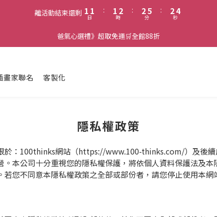
2
2
2
3
3
6
3
4
1
1
:
1
2
:
2
5
:
2
3
離活動結束還剩
日
時
分
秒
0
0
0
1
1
4
1
2
0
0
3
0
1
爸氣心選禮》超取免運🛒全館88折
2
0
1
0
插畫家聯名
客製化
隱私權政策
0thinks網站（https://www.100-thinks.com
營。本公司十分重視您的隱私權保護，將依個人資料保護法及本
。若您不同意本隱私權政策之全部或部份者，請您停止使用本網