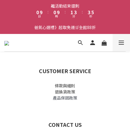
1
1
2
4
4
6
離活動結束還剩
0
9
:
0
9
:
1
3
:
3
5
日
時
分
秒
8
8
0
2
2
4
7
7
1
1
3
爸氣心選禮》超取免運🛒全館88折
6
6
0
0
2
5
5
1
4
4
0
3
3
2
2
1
1
0
0
CUSTOMER SERVICE
條款與細則
退換貨政策
產品保固政策
CONTACT US