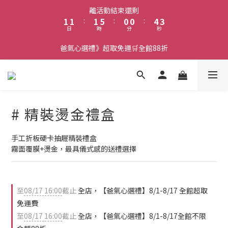
2
2
2
6
1
1
5
4
離活動結束還剩
1
1
:
1
5
:
0
0
:
4
3
日
時
分
秒
0
0
0
4
3
2
3
2
1
爸氣心選禮》超取免運🛒全館88折
2
1
0
1
0
0
# 精裝燙金禮盒
手工折板硬卡抽屜精裝禮盒
霧面覆膜+燙金，最具儀式感的送禮選擇
至
08/17 16:00
截止
全店，【爸氣心選禮】8/1-8/17 全館超取
免運費
至
08/17 16:00
截止
全店，【爸氣心選禮】8/1-8/17全館不限