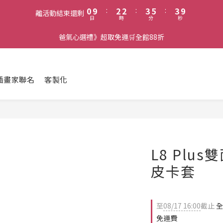
1
3
3
4
6
4
9
0
9
:
2
2
:
3
5
:
3
8
離活動結束還剩
日
時
分
秒
8
1
1
2
4
2
7
7
0
0
1
3
1
6
爸氣心選禮》超取免運🛒全館88折
6
0
2
0
5
5
1
4
4
0
3
3
2
插畫家聯名
客製化
2
1
1
0
0
L8 Plu
皮卡套
至
08/17 16:00
截止
全
免運費