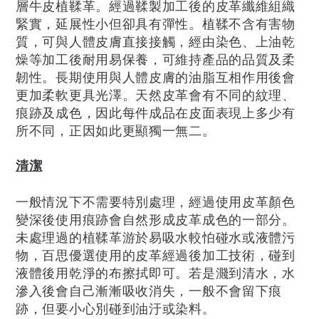
層牛皮植鞣革。經過鞣製加工後的皮革纖維組織
緊實，延展性小但卻具有彈性。植鞣不含有害物
質，可與人體皮膚直接接觸，經由染色、上油乾
燥等加工後耐用易保養，可維持產品的品質及柔
韌性。長期使用與人體皮膚的油脂互相作用後會
更加柔軟更具光澤。天然皮革會有不同的紋理、
痕跡及成色，因此每件成品在皮面表現上多少有
所不同，正因如此更顯獨一無二。
清潔
一般情況下不需要特別處理，經過使用皮革顏色
變深後使用痕跡會自然形成皮革成色的一部分。
未處理過的植鞣革游於易吸水較怕碰水或液體污
物，百思優選使用的皮革經過後加工技術，碰到
液體後用乾淨的布擦拭即可。若是濺到清水，水
滲入後會自己漸漸吸收消失，一般不會留下痕
跡，但要小心別碰到油汙或染料。