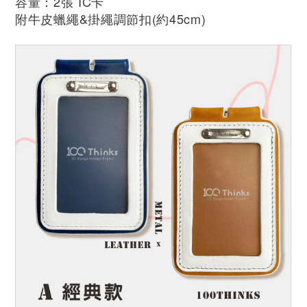
容量：2張 IC卡
附牛皮蠟繩&掛繩調節扣(約45cm)