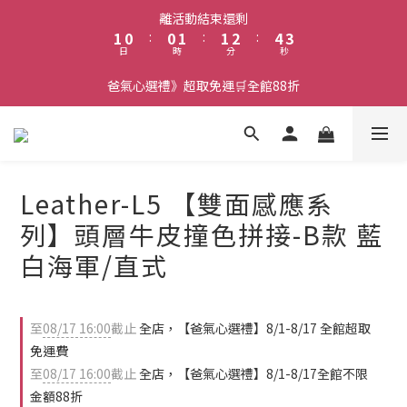
2
1
1
2
2
3
5
3
離活動結束還剩
1
0
:
0
1
:
1
2
:
4
2
日
時
分
秒
0
0
0
1
3
1
0
2
0
爸氣心選禮》超取免運🛒全館88折
1
0
Leather-L5 【雙面感應系
列】頭層牛皮撞色拼接-B款 藍
白海軍/直式
至
08/17 16:00
截止
全店，【爸氣心選禮】8/1-8/17 全館超取
免運費
至
08/17 16:00
截止
全店，【爸氣心選禮】8/1-8/17全館不限
金額88折