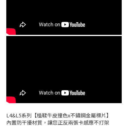
L4&L5系列
【植鞣牛皮撞色x不鏽鋼金屬標片】
內置防干擾材質，讓您正反兩張卡感應不打架