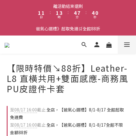
2
2
2
4
5
8
5
1
離活動結束還剩
1
1
:
1
3
:
4
7
:
4
0
日
時
分
秒
0
0
0
2
3
6
3
1
2
5
2
爸氣心選禮》超取免運🛒全館88折
0
1
4
1
0
3
0
2
1
0
【限時特價↘88折】Leather-
L8 直橫共用+雙面感應-商務風
PU皮證件卡套
至
08/17 16:00
截止
全店，【爸氣心選禮】8/1-8/17 全館超取
免運費
至
08/17 16:00
截止
全店，【爸氣心選禮】8/1-8/17全館不限
金額88折