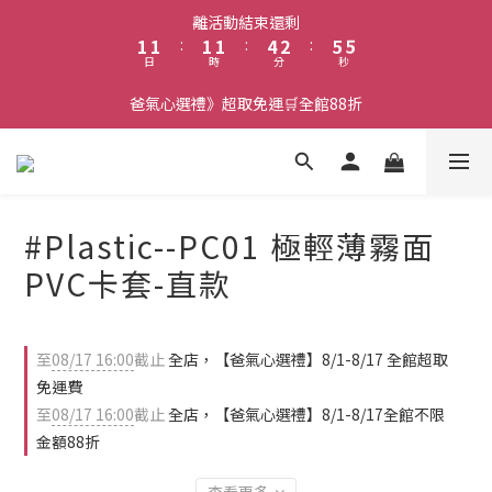
2
2
2
2
5
3
6
5
離活動結束還剩
1
1
:
1
1
:
4
2
:
5
4
日
時
分
秒
0
0
0
0
3
1
4
3
2
0
3
2
爸氣心選禮》超取免運🛒全館88折
1
2
1
0
1
0
0
#Plastic--PC01 極輕薄霧面
PVC卡套-直款
至
08/17 16:00
截止
全店，【爸氣心選禮】8/1-8/17 全館超取
免運費
至
08/17 16:00
截止
全店，【爸氣心選禮】8/1-8/17全館不限
金額88折