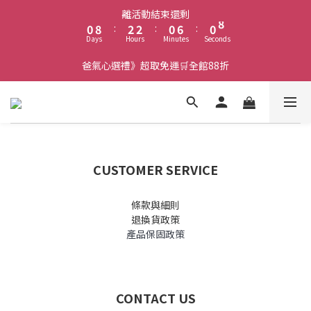
9
1
9
3
3
1
7
1
離活動結束還剩
8
0
8
:
2
2
:
0
6
:
0
7
Days
Hours
Minutes
Seconds
7
1
1
5
6
6
0
0
4
5
爸氣心選禮》超取免運🛒全館88折
5
3
4
4
2
3
3
1
2
2
0
1
1
0
0
CUSTOMER SERVICE
條款與細則
退換貨政策
產品保固政策
CONTACT US