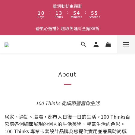
2
1
2
4
6
5
6
6
離活動結束還剩
1
0
:
1
3
:
5
4
:
5
5
Days
Hours
Minutes
Seconds
0
0
2
4
3
4
4
1
3
2
3
3
爸氣心選禮》超取免運🛒全館88折
0
2
1
2
2
1
0
1
1
0
0
0
About
100 Thinks
從細節豐富你生活
居家、通勤、職場，都市人日復一日的生活。100 Thinks百
思讓各個細節展現的個人的生活美學，豐富生活的色彩。
100 Thinks 專業卡套設計品牌為您提供實用並兼具時尚感