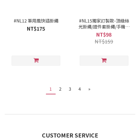
#NL12 軍用風快插掛繩
#NL15獨家訂製款-頂級絲
光掛繩/證件套掛繩/手機掛
NT$175
繩 - 白
NT$98
NT$159
1
2
3
4
»
CUSTOMER SERVICE