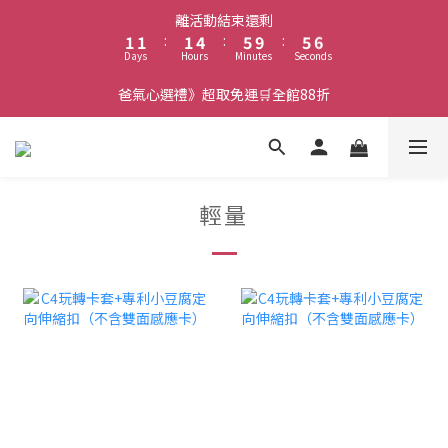
2
2
2
5
6
6
6
離活動結束還剩
1
1
:
1
4
:
5
9
:
5
5
Days
Hours
Minutes
Seconds
0
0
0
3
4
8
4
4
2
3
7
3
3
爸氣心選禮》超取免運🛒全館88折
1
2
6
2
2
0
1
5
1
1
0
4
0
0
3
2
輕量
1
0