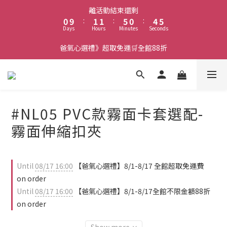
1
2
2
6
1
5
6
離活動結束還剩
0
9
:
1
1
:
5
0
:
4
5
Days
Hours
Minutes
Seconds
8
0
0
4
3
4
7
3
2
3
爸氣心選禮》超取免運🛒全館88折
6
2
1
2
5
1
0
1
4
0
0
3
2
#NL05 PVC款霧面卡套選配-
1
0
霧面伸縮扣夾
Until
08/17 16:00
【爸氣心選禮】8/1-8/17 全館超取免運費
on order
Until
08/17 16:00
【爸氣心選禮】8/1-8/17全館不限金額88折
on order