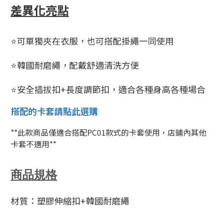
差異化亮點
⭐️可單獨夾在衣服，也可搭配掛繩一同使用
⭐️韓國耐磨繩，配戴舒適清洗方便
⭐️安全插拔扣+長度調節扣，適合各種身高各種場合
搭配的卡套請點此選購
**此款商品僅適合搭配PC01款式的卡套使用，店鋪內其他
卡套不適用**
商品規格
材質：塑膠伸縮扣+韓國耐磨繩