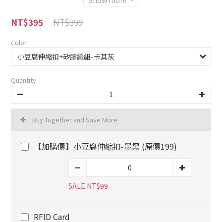
Show more
NT$399
NT$395
Color
Quantity
Buy Together and Save More
【加購價】小豆腐伸縮扣-墨黑 (原價199)
SALE NT$99
RFID Card