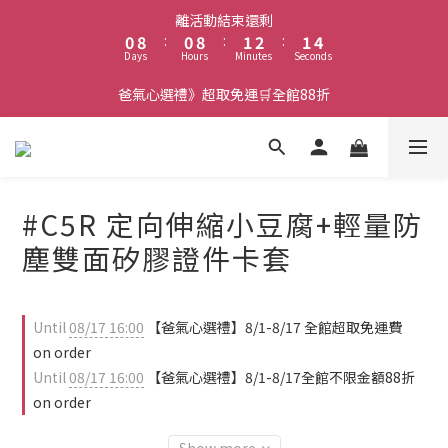
1
9
1
9
2
3
2
5
離活動結束還剩
0
8
:
0
8
:
1
2
:
1
4
Days
Hours
Minutes
Seconds
7
7
0
1
0
3
6
6
0
2
爸氣心選禮》超取免運🛒全館88折
5
5
1
4
4
0
3
3
2
2
1
1
#C5R 定向伸縮小豆腐+輕量防
0
0
塵雙面矽膠證件卡套
Until
08/17 16:00
【爸氣心選禮】8/1-8/17 全館超取免運費
on order
Until
08/17 16:00
【爸氣心選禮】8/1-8/17全館不限金額88折
on order