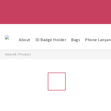
About
ID Badge Holder
Bags
Phone Lanyar
View All
/
Product