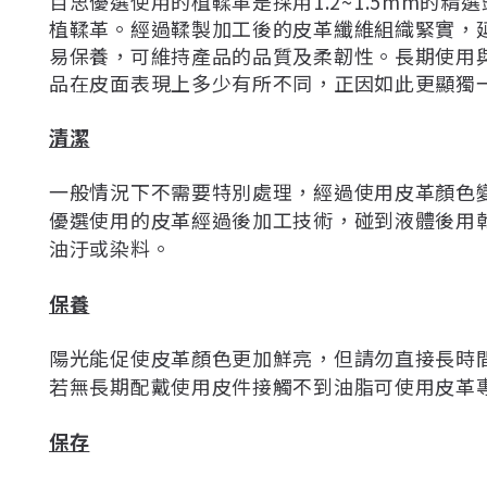
百思優選使用的植鞣革是採用1.2~1.5mm
植鞣革。經過鞣製加工後的皮革纖維組織緊實，
易保養，可維持產品的品質及柔韌性。長期使用
品在皮面表現上多少有所不同，正因如此更顯獨
清潔
一般情況下不需要特別處理，經過使用皮革顏色
優選使用的皮革經過後加工技術，碰到液體後用
油汙或染料。
保養
陽光能促使皮革顏色更加鮮亮，但請勿直接長時
若無長期配戴使用皮件接觸不到油脂可使用皮革
保存