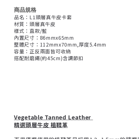
商品規格
品名：L1頭層真牛皮卡套
材質：頭層真牛皮
樣式：直款/藍
內置尺寸：86mmx65mm
整體尺寸：112mmx70mm,厚度5.4mm
容量：正反兩面皆可收納
搭配耐磨繩(約45cm)含調節扣
Vegetable Tanned Leather
精選頭層牛皮 植鞣革