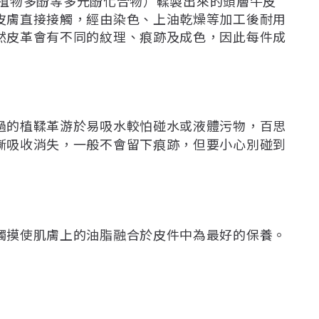
、植物多酚等多元酚化合物）鞣製出來的頭層牛皮
皮膚直接接觸，經由染色、上油乾燥等加工後耐用
然皮革會有不同的紋理、痕跡及成色，因此每件成
過的植鞣革游於易吸水較怕碰水或液體污物，百思
漸吸收消失，一般不會留下痕跡，但要小心別碰到
觸摸使肌膚上的油脂融合於皮件中為最好的保養。