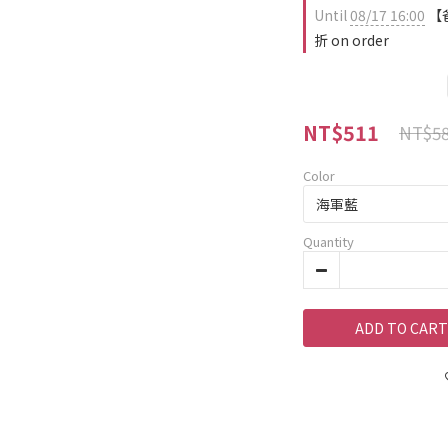
Until
08/17 16:00
【爸
折 on order
NT$511
NT$5
Color
Quantity
ADD TO CART