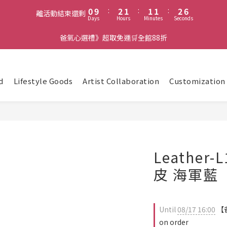
1
3
2
2
2
3
6
0
9
:
2
1
:
1
1
:
2
5
離活動結束還剩
Days
Hours
Minutes
Seconds
8
1
0
0
0
1
4
7
0
0
3
爸氣心選禮》超取免運🛒全館88折
6
2
5
1
4
0
3
d
Lifestyle Goods
Artist Collaboration
Customization
2
1
0
Leathe
皮 海軍藍
Until
08/17 16:00
【爸
on order