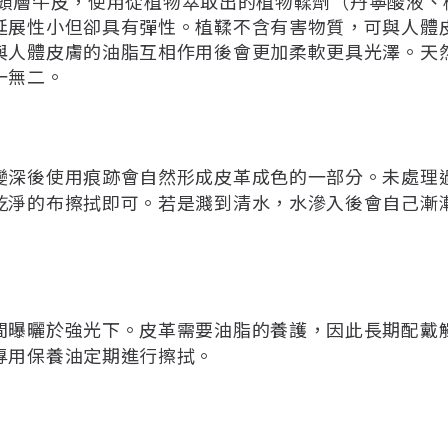
的精選頭層牛皮，使用從植物萃取出的植物鞣劑（丹寧酸液
延展性小但卻具有彈性。植鞣不含有害物質，可與人體
與人體皮膚的油脂互相作用後會更加柔軟更具光澤。天
一無二。
變深後使用痕跡會自然形成皮革成色的一部分。未處理
乾淨的布擦拭即可。若是濺到清水，水滲入後會自己漸
間曝曬於強光下。皮革需要油脂的養護，因此長期配戴
專用保養油定期進行擦拭。