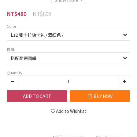
Show more
NT$699
NT$480
Color
掛繩
Quantity
ADD TO CART
BUY NOW
Add to Wishlist