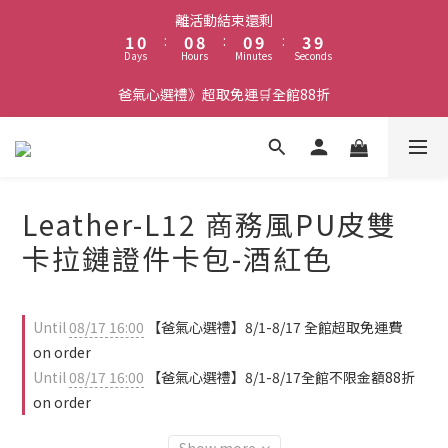
2
1
1
9
1
4
離活動結束還剩
1
0
:
0
8
:
0
9
:
3
9
Days
Hours
Minutes
Seconds
0
7
8
2
8
6
7
1
7
爸氣心選禮》超取免運🛒全館88折
5
6
0
6
4
5
5
3
4
4
2
3
3
1
2
2
Leather-L12 商務風PU皮雙
0
1
1
0
0
卡拉鏈證件卡包-酒紅色
Until
08/17 16:00
【爸氣心選禮】8/1-8/17 全館超取免運費
on order
Until
08/17 16:00
【爸氣心選禮】8/1-8/17全館不限金額88折
on order