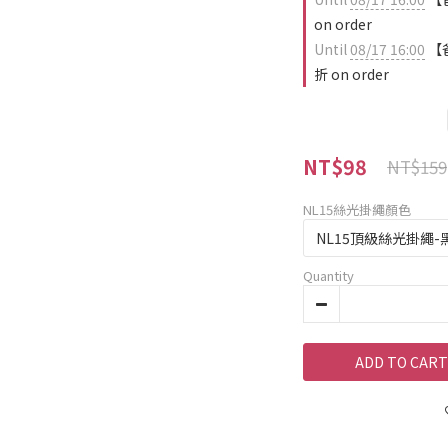
on order
Until
08/17 16:00
【爸
折 on order
NT$98
NT$159
NL15絲光掛繩顏色
Quantity
ADD TO CART