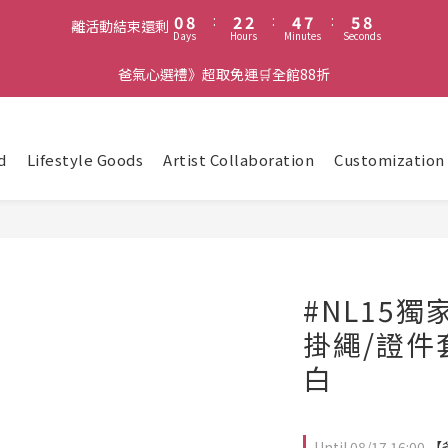
1
9
3
3
5
8
6
8
0
8
:
2
2
:
4
7
:
5
7
離活動結束還剩
Days
Hours
Minutes
Seconds
7
1
1
3
6
4
6
6
0
0
2
5
3
5
爸氣心選禮》超取免運🛒全館88折
5
1
4
2
4
4
0
3
1
3
3
2
0
2
2
1
1
d
Lifestyle Goods
Artist Collaboration
Customization
1
0
0
0
#NL15
掛繩/證件
白
Until
08/17 16:00
【爸