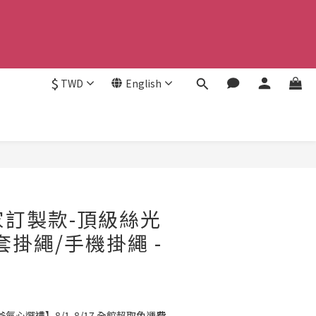
$
TWD
English
BUY NOW
獨家訂製款-頂級絲光
套掛繩/手機掛繩 -
氣心選禮】8/1-8/17 全館超取免運費