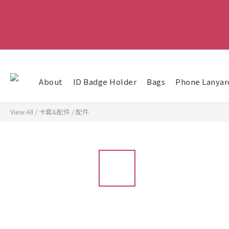
About
ID Badge Holder
Bags
Phone Lanyar
View All
/
卡套&配件
/
配件