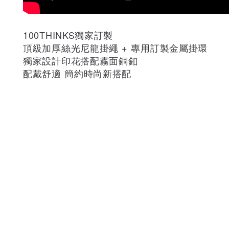
100THINKS獨家訂製
頂級加厚絲光尼龍掛繩 + 專用訂製金屬掛環
獨家設計印花搭配霧面銅釦
配戴舒適 簡約時尚新搭配