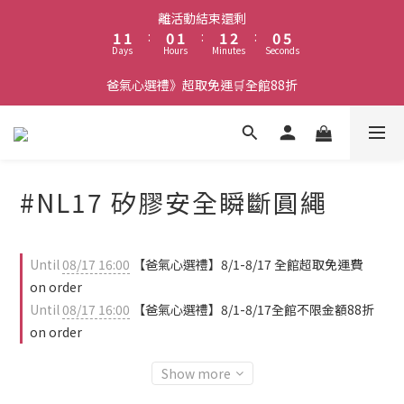
2
2
1
2
2
3
1
6
離活動結束還剩
1
1
:
0
1
:
1
2
:
0
5
Days
Hours
Minutes
Seconds
0
0
0
0
1
4
0
3
爸氣心選禮》超取免運🛒全館88折
2
1
0
#NL17 矽膠安全瞬斷圓繩
Until
08/17 16:00
【爸氣心選禮】8/1-8/17 全館超取免運費
on order
Until
08/17 16:00
【爸氣心選禮】8/1-8/17全館不限金額88折
on order
Show more