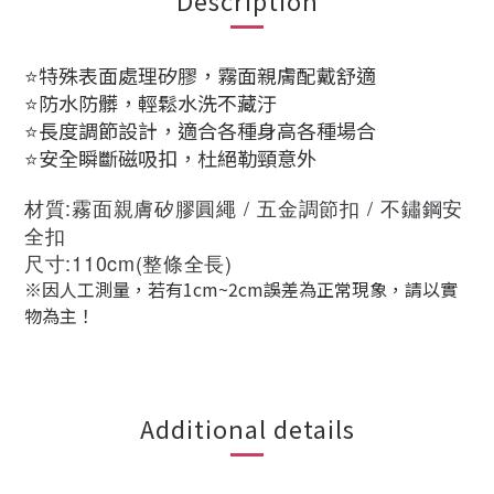
Description
⭐️特殊表面處理矽膠，霧面親膚配戴舒適
⭐️防水防髒，輕鬆水洗不藏汙
⭐️長度調節設計，適合各種身高各種場合
⭐️安全瞬斷磁吸扣，杜絕勒頸意外
材質:霧面親膚矽膠圓繩 / 五金調節扣 / 不鏽鋼安
全扣
尺寸:110cm(整條全長)
※因人工測量，若有1cm~2cm誤差為正常現象，請以實
物為主！
Additional details