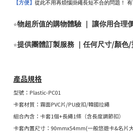
【方便】
從此不用再煩惱掛繩長短不合的問題！ 有
⭐️
物超所值的購物體驗 ｜ 讓你用合理
/
/
⭐️
提供團體訂製服務 ｜任何尺寸
顏色
產品規格
型號：Plastic-PC01
卡套材質：霧面PVC片/PU皮扣/韓國拉繩
組合內含：卡套1個+長繩1條（含長度調節扣）
卡套內置尺寸：90mmx54mm(一般悠遊卡&名片大