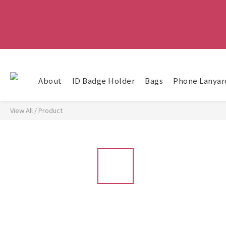
About
ID Badge Holder
Bags
Phone Lanyar
View All
/
Product