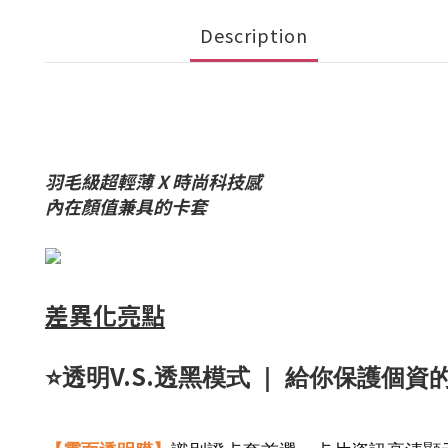
Description
羽毛級超輕薄 X 時尚科技感
內在顏值兼具的卡套
差異化亮點
V.S.
⭐
透明
透黑模式
｜ 給你保護個資