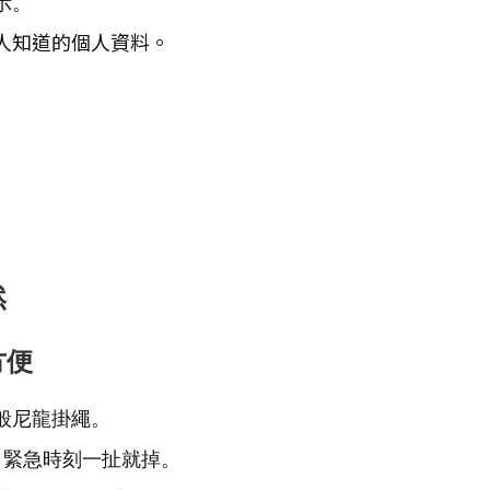
示。
人知道的個人資料。
然
方便
般尼龍掛繩。
，緊急時刻一扯就掉。