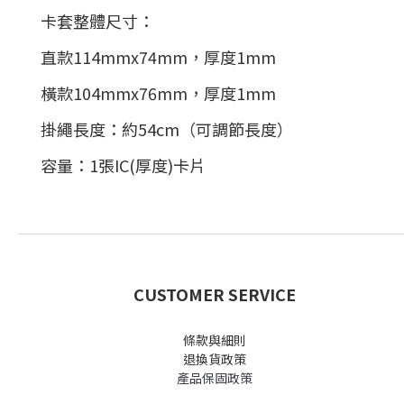
卡套整體尺寸：
直款114mmx74mm，厚度1mm
橫款104mmx76mm，厚度1mm
掛繩長度：約54cm
（可調節長度）
容量：1張IC(厚度)卡片
CUSTOMER SERVICE
條款與細則
退換貨政策
產品保固政策