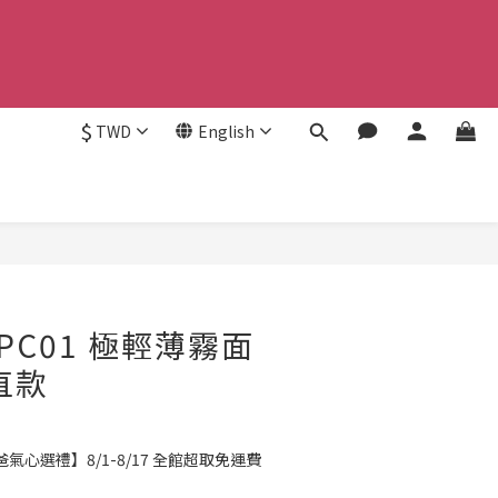
$
TWD
English
BUY NOW
c--PC01 極輕薄霧面
直款
氣心選禮】8/1-8/17 全館超取免運費