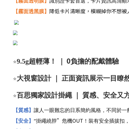
【霧面透明膜】
識別證卡套首選，卡片資訊高清顯
降低卡片清晰度，模糊掉你不想被
【霧面透黑膜】
0
⭐️
9.5g
超輕薄！ ｜
負擔的配戴體驗
⭐️
大視窗設計 ｜ 正面資訊展示一目瞭
⭐️
百思獨家設計掛繩 ｜ 質感、安全又
【質感】
讓人一眼難忘的日系簡約風格，不同於一
”
OUT
【安全】
”
掛繩繞脖
危機
！裝有安全插拔扣