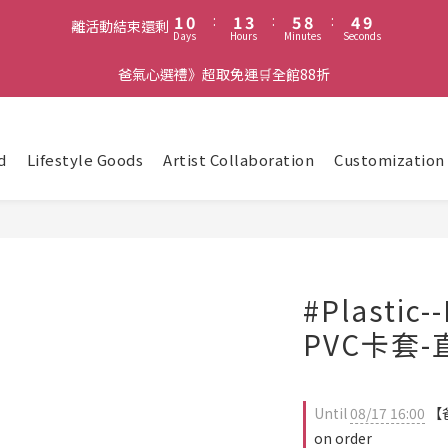
2
1
2
4
6
9
5
9
1
0
:
1
3
:
5
8
:
4
8
離活動結束還剩
Days
Hours
Minutes
Seconds
0
0
2
4
7
3
7
1
3
6
2
6
爸氣心選禮》超取免運🛒全館88折
0
2
5
1
5
1
4
0
4
0
3
3
2
2
d
Lifestyle Goods
Artist Collaboration
Customization
1
1
0
0
#Plasti
PVC卡套-
Until
08/17 16:00
【爸
on order