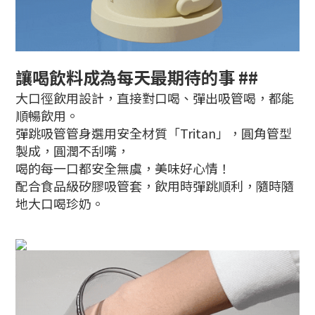
讓喝飲料成為每天最期待的事 ##
大口徑飲用設計，直接對口喝、彈出吸管喝，都能
順暢飲用。
彈跳吸管管身選用安全材質「Tritan」，圓角管型
製成，圓潤不刮嘴，
喝的每一口都安全無虞，美味好心情！
配合食品級矽膠吸管套，飲用時彈跳順利，隨時隨
地大口喝珍奶。