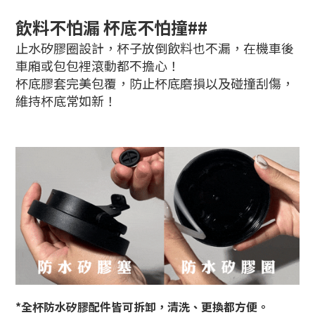
飲料不怕漏 杯底不怕撞##
止水矽膠圈設計，杯子放倒飲料也不漏，在機車後
車廂或包包裡滾動都不擔心！
杯底膠套完美包覆，防止杯底磨損以及碰撞刮傷，
維持杯底常如新！
*全杯防水矽膠配件皆可拆卸，清洗、更換都方便。