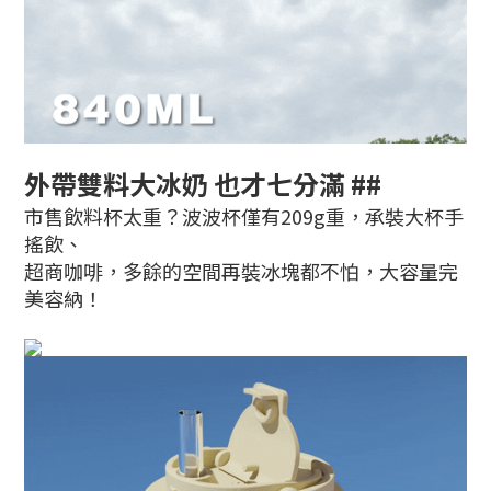
外帶雙料大冰奶 也才七分滿 ##
市售飲料杯太重？波波杯僅有209g重，承裝大杯手
搖飲、
超商咖啡，多餘的空間再裝冰塊都不怕，大容量完
美容納！