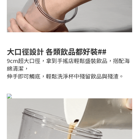
大口徑設計 各類飲品都好裝##
9cm超大口徑，拿到手搖店輕鬆盛裝飲品，搭配海
綿清潔，
伸手即可觸底，輕鬆洗淨杯中殘留飲品與殘渣。