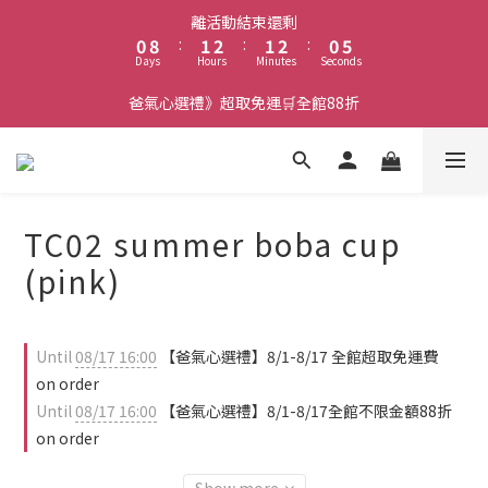
1
9
2
3
2
3
1
5
離活動結束還剩
0
8
:
1
2
:
1
2
:
0
4
Days
Hours
Minutes
Seconds
7
0
1
0
1
3
6
0
0
2
爸氣心選禮》超取免運🛒全館88折
5
1
4
0
3
2
1
TC02 summer boba cup
0
(pink)
Until
08/17 16:00
【爸氣心選禮】8/1-8/17 全館超取免運費
on order
Until
08/17 16:00
【爸氣心選禮】8/1-8/17全館不限金額88折
on order