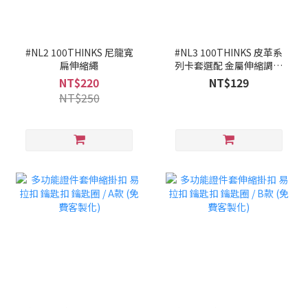
#NL2 100THINKS 尼龍寬
#NL3 100THINKS 皮革系
扁伸縮繩
列卡套選配 金屬伸縮調節
掛繩
NT$220
NT$129
NT$250