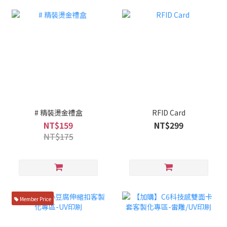
# 精裝燙金禮盒
RFID Card
NT$159
NT$299
NT$175
Member Price