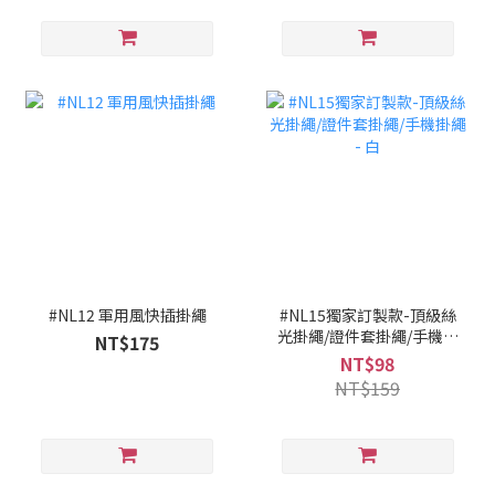
#NL12 軍用風快插掛繩
#NL15獨家訂製款-頂級絲
光掛繩/證件套掛繩/手機掛
NT$175
繩 - 白
NT$98
NT$159