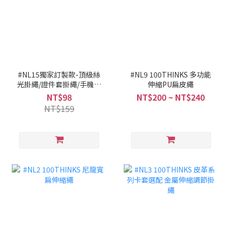
#NL15獨家訂製款-頂級絲
#NL9 100THINKS 多功能
光掛繩/證件套掛繩/手機掛
伸縮PU扁皮繩
繩 - 灰
NT$98
NT$200 ~ NT$240
NT$159