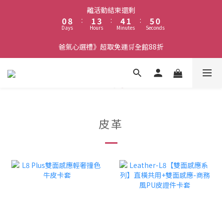
1
9
2
4
5
2
5
離活動結束還剩
0
8
:
1
3
:
4
1
:
4
9
Days
Hours
Minutes
Seconds
7
0
2
3
0
3
8
6
1
2
2
7
爸氣心選禮》超取免運🛒全館88折
5
0
1
1
6
4
0
0
5
3
4
2
3
1
2
0
1
0
皮革