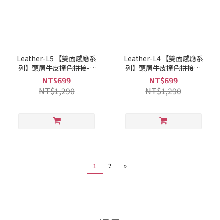
Leather-L5 【雙面感應系
Leather-L4 【雙面感應系
列】頭層牛皮撞色拼接-B
列】頭層牛皮撞色拼接-A
款 焦糖牛奶/直式
款 藍白海軍
NT$699
NT$699
NT$1,290
NT$1,290
1
2
»