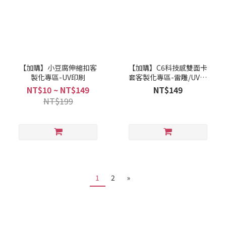
【加購】小豆腐伸縮扣客
【加購】C6科技感雙面卡
製化專區-UV印刷
套客製化專區-雷雕/UV印
刷
NT$10 ~ NT$149
NT$149
NT$199
1
2
»